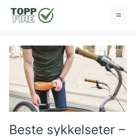
Hopp
til
Meny
innhold
Beste sykkelseter –