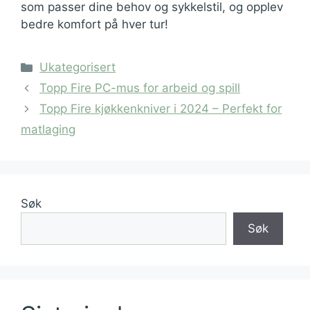
som passer dine behov og sykkelstil, og opplev
bedre komfort på hver tur!
Kategorier
Ukategorisert
Topp Fire PC-mus for arbeid og spill
Topp Fire kjøkkenkniver i 2024 – Perfekt for
matlaging
Søk
Søk