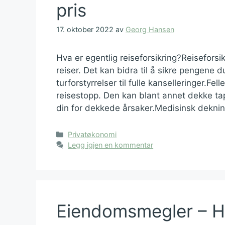
pris
17. oktober 2022
av
Georg Hansen
Hva er egentlig reiseforsikring?Reisefors
reiser. Det kan bidra til å sikre pengene d
turforstyrrelser til fulle kanselleringer.Fe
reisestopp. Den kan blant annet dekke tap
din for dekkede årsaker.Medisinsk dekni
Kategorier
Privatøkonomi
Legg igjen en kommentar
Eiendomsmegler – H