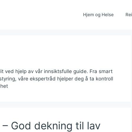
Hjem og Helse
Rei
t ved hjelp av vår innsiktsfulle guide. Fra smart
tstyring, våre ekspertråd hjelper deg å ta kontroll
ihet
 – God dekning til lav