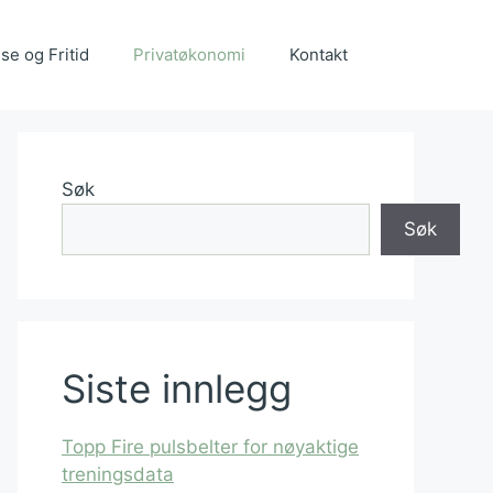
se og Fritid
Privatøkonomi
Kontakt
Søk
Søk
Siste innlegg
Topp Fire pulsbelter for nøyaktige
treningsdata