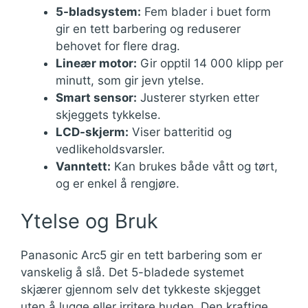
5-bladsystem:
Fem blader i buet form
gir en tett barbering og reduserer
behovet for flere drag.
Lineær motor:
Gir opptil 14 000 klipp per
minutt, som gir jevn ytelse.
Smart sensor:
Justerer styrken etter
skjeggets tykkelse.
LCD-skjerm:
Viser batteritid og
vedlikeholdsvarsler.
Vanntett:
Kan brukes både vått og tørt,
og er enkel å rengjøre.
Ytelse og Bruk
Panasonic Arc5 gir en tett barbering som er
vanskelig å slå. Det 5-bladede systemet
skjærer gjennom selv det tykkeste skjegget
uten å lugge eller irritere huden. Den kraftige