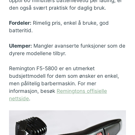
opptil 60 minutters batterilevetid per lading, er
den også svært praktisk for daglig bruk.
Fordeler:
Rimelig pris, enkel å bruke, god
batteritid.
Ulemper:
Mangler avanserte funksjoner som de
dyrere modellene tilbyr.
Remington F5-5800 er en utmerket
budsjettmodell for dem som ønsker en enkel,
men pålitelig barbermaskin. For mer
informasjon, besøk
Remingtons offisielle
nettside
.