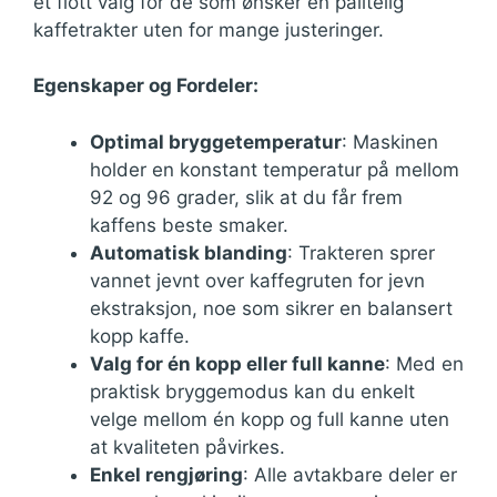
et flott valg for de som ønsker en pålitelig
kaffetrakter uten for mange justeringer.
Egenskaper og Fordeler:
Optimal bryggetemperatur
: Maskinen
holder en konstant temperatur på mellom
92 og 96 grader, slik at du får frem
kaffens beste smaker.
Automatisk blanding
: Trakteren sprer
vannet jevnt over kaffegruten for jevn
ekstraksjon, noe som sikrer en balansert
kopp kaffe.
Valg for én kopp eller full kanne
: Med en
praktisk bryggemodus kan du enkelt
velge mellom én kopp og full kanne uten
at kvaliteten påvirkes.
Enkel rengjøring
: Alle avtakbare deler er