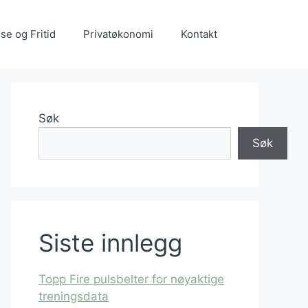
se og Fritid
Privatøkonomi
Kontakt
Søk
Søk
Siste innlegg
Topp Fire pulsbelter for nøyaktige
treningsdata