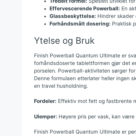
Tredelt formel:
Spesielt utviklet fo
Effervescerende Powerball:
En akt
Glassbeskyttelse:
Hindrer skader o
Forhåndsmålt dosering:
Praktisk p
Ytelse og Bruk
Finish Powerball Quantum Ultimate er svær
forhåndsdoserte tablettformen gjør det en
porselen. Powerball-aktiviteten sørger for
Denne formulaen etterlater heller ingen sk
en travel husholdning.
Fordeler:
Effektiv mot fett og fastbrente m
Ulemper:
Høyere pris per vask, kan være f
Finish Powerball Quantum Ultimate er per