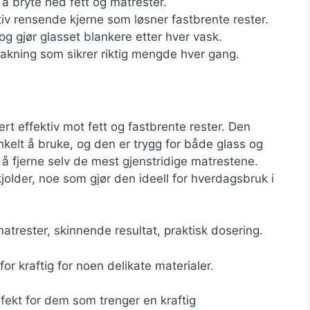
r å bryte ned fett og matrester.
iv rensende kjerne som løsner fastbrente rester.
g gjør glasset blankere etter hver vask.
akning som sikrer riktig mengde hver gang.
t effektiv mot fett og fastbrente rester. Den
kelt å bruke, og den er trygg for både glass og
 å fjerne selv de mest gjenstridige matrestene.
jolder, noe som gjør den ideell for hverdagsbruk i
atrester, skinnende resultat, praktisk dosering.
or kraftig for noen delikate materialer.
fekt for dem som trenger en kraftig