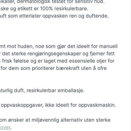
ikalier, dermatologisk testet for sensitiv hud.
ske og etikett er 100% resirkulerbare.
sduft som etterlater oppvasken ren og duftende.
t mot huden, noe som gjør det ideelt for manuell
 det sterke rengjøringsegenskaper og fjerner fett
 frisk følelse og er laget med essensielle oljer for
g for dem som prioriterer bærekraft uten å ofre
urlig duft, resirkulerbar emballasje.
 oppvaskoppgaver, ikke ideelt for oppvaskmaskin.
m ønsker et miljøvennlig alternativ uten sterke
over
.