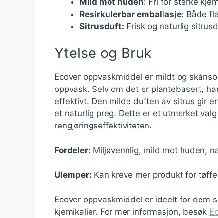
Mild mot huden:
Fri for sterke kjem
Resirkulerbar emballasje:
Både fla
Sitrusduft:
Frisk og naturlig sitru
Ytelse og Bruk
Ecover oppvaskmiddel er mildt og skånsom
oppvask. Selv om det er plantebasert, har
effektivt. Den milde duften av sitrus gir en
et naturlig preg. Dette er et utmerket val
rengjøringseffektiviteten.
Fordeler:
Miljøvennlig, mild mot huden, nat
Ulemper:
Kan kreve mer produkt for tøffe
Ecover oppvaskmiddel er ideelt for dem so
kjemikalier. For mer informasjon, besøk
Ec