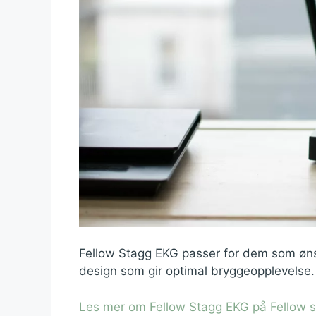
Fellow Stagg EKG passer for dem som ønsk
design som gir optimal bryggeopplevelse.
Les mer om Fellow Stagg EKG på Fellow 