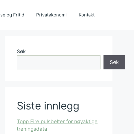
se og Fritid
Privatøkonomi
Kontakt
Søk
Søk
Siste innlegg
Topp Fire pulsbelter for nøyaktige
treningsdata