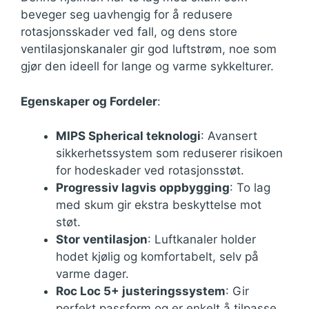
beveger seg uavhengig for å redusere
rotasjonsskader ved fall, og dens store
ventilasjonskanaler gir god luftstrøm, noe som
gjør den ideell for lange og varme sykkelturer.
Egenskaper og Fordeler
:
MIPS Spherical teknologi
: Avansert
sikkerhetssystem som reduserer risikoen
for hodeskader ved rotasjonsstøt.
Progressiv lagvis oppbygging
: To lag
med skum gir ekstra beskyttelse mot
støt.
Stor ventilasjon
: Luftkanaler holder
hodet kjølig og komfortabelt, selv på
varme dager.
Roc Loc 5+ justeringssystem
: Gir
perfekt passform og er enkelt å tilpasse