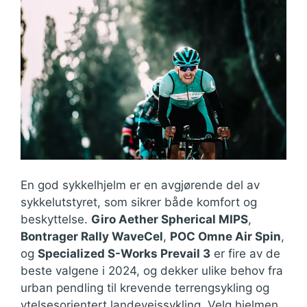
En god sykkelhjelm er en avgjørende del av
sykkelutstyret, som sikrer både komfort og
beskyttelse.
Giro Aether Spherical MIPS
,
Bontrager Rally WaveCel
,
POC Omne Air Spin
,
og
Specialized S-Works Prevail 3
er fire av de
beste valgene i 2024, og dekker ulike behov fra
urban pendling til krevende terrengsykling og
ytelsesorientert landeveissykling. Velg hjelmen