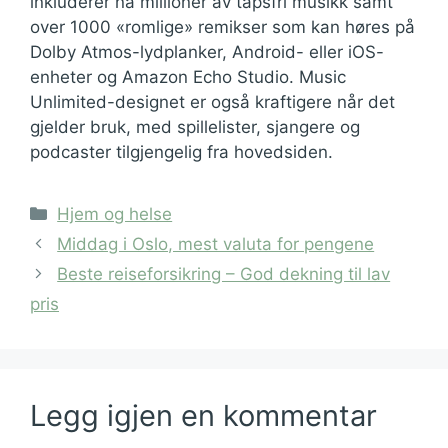
inkluderer nå millioner av tapsfri musikk samt
over 1000 «romlige» remikser som kan høres på
Dolby Atmos-lydplanker, Android- eller iOS-
enheter og Amazon Echo Studio. Music
Unlimited-designet er også kraftigere når det
gjelder bruk, med spillelister, sjangere og
podcaster tilgjengelig fra hovedsiden.
Kategorier
Hjem og helse
Middag i Oslo, mest valuta for pengene
Beste reiseforsikring – God dekning til lav
pris
Legg igjen en kommentar